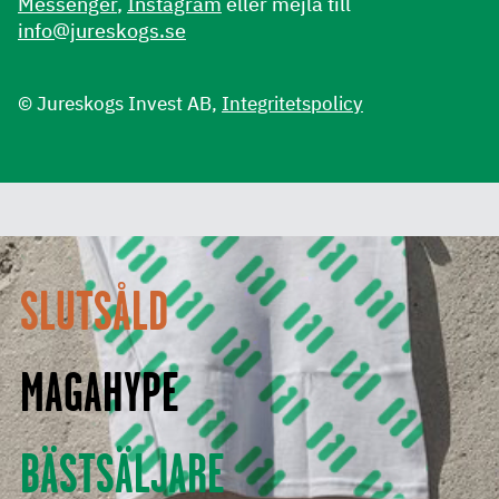
Messenger
,
Instagram
eller mejla till
info@jureskogs.se
© Jureskogs Invest AB,
Integritetspolicy
SLUTSÅLD
MAGAHYPE
BÄSTSÄLJARE