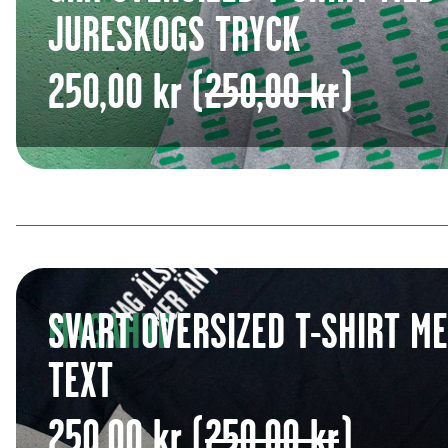
JURESKOGS TRYCK
250,00 kr
(
250,00 kr
)
MAGAHYPE
SVART OVERSIZED T-SHIRT M
TEXT
250,00 kr
(
250,00 kr
)