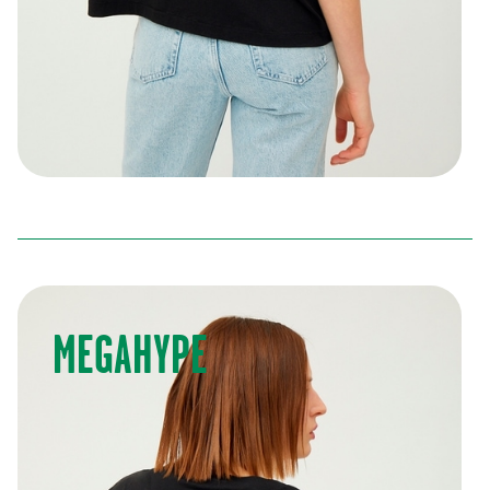
OVERSIZED T-SHIRT
250,00 kr
(
250,00 kr
)
MEGAHYPE