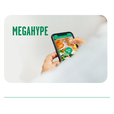
250,00 kr
(
250,00 kr
)
MEGAHYPE
OVERSIZED T-SHIRT
250,00 kr
(
250,00 kr
)