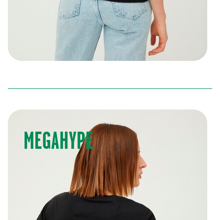
OVERSIZED T-SHIRT
250,00 kr
(
250,00 kr
)
MEGAHYPE