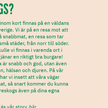
GS?
inom kort finnas på en väldans
verige. Vi är på en resa mot att
å snabbmat, en resa som tar
 små städer, från norr till söder.
ulle vi finnas i varenda ort i
tjänar en riktigt bra burgare!
a är snabb och god, utan även
ön, hälsan och djuren. På vår
har vi insett att våra vägar
at, så snart kommer du kunna
ureskogs även på dina egna
Läs vår story
här