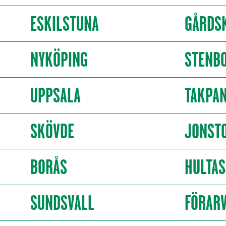
ESKILSTUNA
GÅRDS
NYKÖPING
STENB
UPPSALA
TAKPAN
SKÖVDE
JONST
BORÅS
HULTAS
SUNDSVALL
FÖRARV