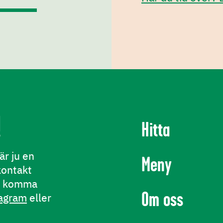
!
Hitta
är ju en
Meny
kontakt
an komma
Om oss
agram
eller