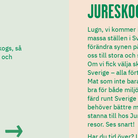
JURESKO
Lugn, vi kommer 
massa ställen i S
förändra synen p
kogs, så
oss till stora och
 och
Om vi fick välja sk
Sverige – alla för
Mat som inte bar
bra för både milj
färd runt Sverige 
behöver bättre m
stanna till hos J
resor. Ses snart!
Har du tid över? 